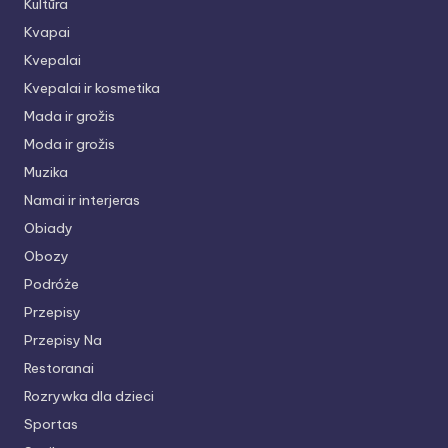
Kultūra
Kvapai
Kvepalai
Kvepalai ir kosmetika
Mada ir grožis
Moda ir grožis
Muzika
Namai ir interjeras
Obiady
Obozy
Podróże
Przepisy
Przepisy Na
Restoranai
Rozrywka dla dzieci
Sportas