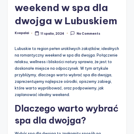
weekend w spa dla
dwojga w Lubuskiem
Kvepalai
11 spalio, 2024
No Comments
Posted
by
Lubuskie to region pełen urokliwych zakątków, idealnych
na romantyczny weekend w spa dla dwojga. Połączenie
relaksu, wellness i bliskości natury sprawia, że jest to
doskonałe miejsce na odpoczynek. W tym artykule
przybliżymy, dlaczego warto wybrać spa dla dwojga,
zaprezentujemy najlepsze ośrodki, opiszemy zabiegi,
które warto wypróbować, oraz podpowiemy, jak
zaplanować idealny weekend.
Dlaczego warto wybrać
spa dla dwojga?
Wybór spa dla dwojga to znakomity sposób na