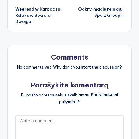
Post
Weekend w Karpaczu:
Odkryj magię relaksu:
navigation
Relaks w Spa dla
Spa z Groupin
Dwojga
Comments
No comments yet. Why don’t you start the discussion?
Parašykite komentarą
El. pašto adresas nebus skelbiamas.
Būtini laukeliai
pažymėti
*