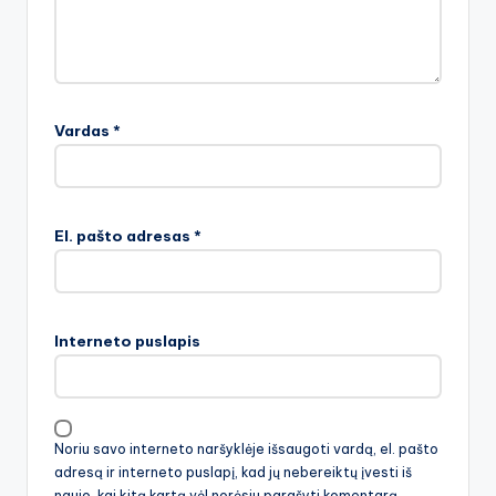
Vardas
*
El. pašto adresas
*
Interneto puslapis
Noriu savo interneto naršyklėje išsaugoti vardą, el. pašto
adresą ir interneto puslapį, kad jų nebereiktų įvesti iš
naujo, kai kitą kartą vėl norėsiu parašyti komentarą.