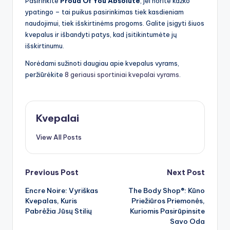
Pasirinkite
Proud Of You Absolute
, jei norite kažko
ypatingo – tai puikus pasirinkimas tiek kasdieniam
naudojimui, tiek išskirtinėms progoms. Galite įsigyti šiuos
kvepalus ir išbandyti patys, kad įsitikintumėte jų
išskirtinumu.
Norėdami sužinoti daugiau apie kvepalus vyrams,
peržiūrėkite
8 geriausi sportiniai kvepalai vyrams
.
Kvepalai
View All Posts
Post
Previous Post
Next Post
Encre Noire: Vyriškas
The Body Shop®: Kūno
navigation
Kvepalas, Kuris
Priežiūros Priemonės,
Pabrėžia Jūsų Stilių
Kuriomis Pasirūpinsite
Savo Oda