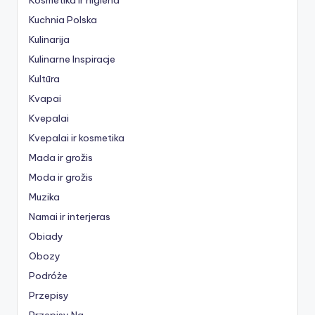
Kuchnia Polska
Kulinarija
Kulinarne Inspiracje
Kultūra
Kvapai
Kvepalai
Kvepalai ir kosmetika
Mada ir grožis
Moda ir grožis
Muzika
Namai ir interjeras
Obiady
Obozy
Podróże
Przepisy
Przepisy Na