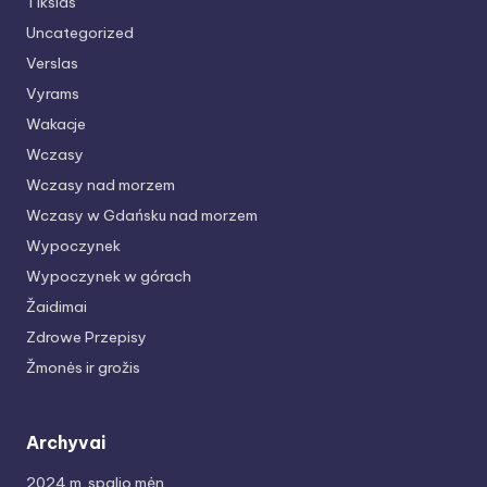
Tikslas
Uncategorized
Verslas
Vyrams
Wakacje
Wczasy
Wczasy nad morzem
Wczasy w Gdańsku nad morzem
Wypoczynek
Wypoczynek w górach
Žaidimai
Zdrowe Przepisy
Žmonės ir grožis
Archyvai
2024 m. spalio mėn.