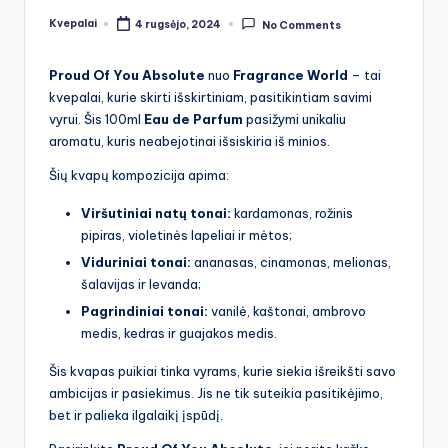
Kvepalai
4 rugsėjo, 2024
No Comments
Posted
by
Proud Of You Absolute
nuo
Fragrance World
– tai
kvepalai, kurie skirti išskirtiniam, pasitikintiam savimi
vyrui. Šis 100ml
Eau de Parfum
pasižymi unikaliu
aromatu, kuris neabejotinai išsiskiria iš minios.
Šių kvapų kompozicija apima:
Viršutiniai natų tonai:
kardamonas, rožinis
pipiras, violetinės lapeliai ir mėtos;
Viduriniai tonai:
ananasas, cinamonas, melionas,
šalavijas ir levanda;
Pagrindiniai tonai:
vanilė, kaštonai, ambrovo
medis, kedras ir guajakos medis.
Šis kvapas puikiai tinka vyrams, kurie siekia išreikšti savo
ambicijas ir pasiekimus. Jis ne tik suteikia pasitikėjimo,
bet ir palieka ilgalaikį įspūdį.