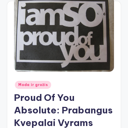
Posted
Moda ir grožis
in
Proud Of You
Absolute: Prabangus
Kvepalai Vyrams