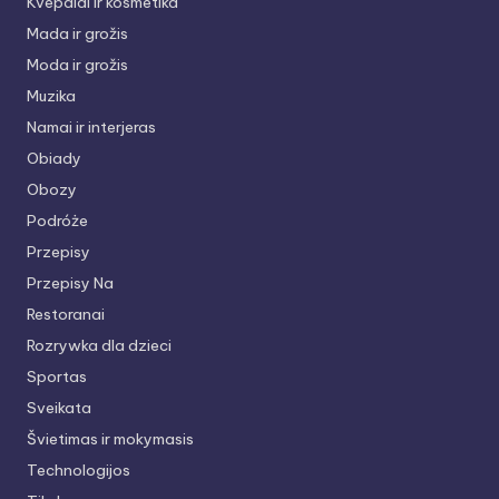
Kvepalai ir kosmetika
Mada ir grožis
Moda ir grožis
Muzika
Namai ir interjeras
Obiady
Obozy
Podróże
Przepisy
Przepisy Na
Restoranai
Rozrywka dla dzieci
Sportas
Sveikata
Švietimas ir mokymasis
Technologijos