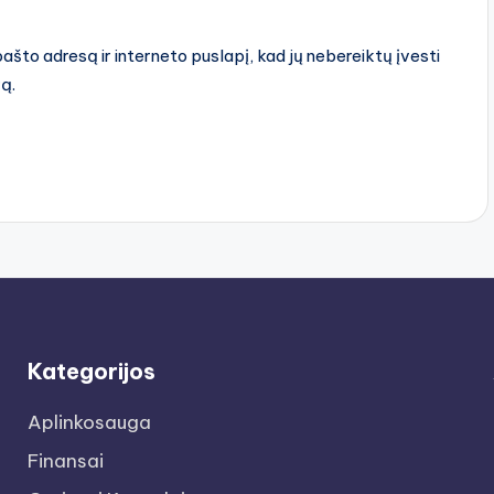
pašto adresą ir interneto puslapį, kad jų nebereiktų įvesti
rą.
Kategorijos
Aplinkosauga
Finansai