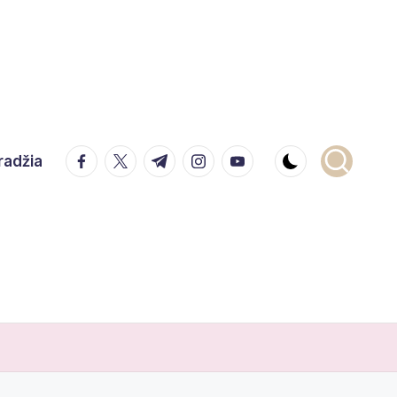
facebook.com
twitter.com
t.me
instagram.com
youtube.com
radžia