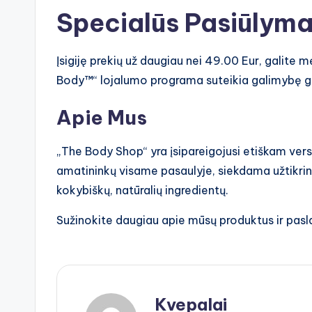
Specialūs Pasiūlyma
Įsigiję prekių už daugiau nei 49.00 Eur, galit
Body™“ lojalumo programa suteikia galimybę ga
Apie Mus
„The Body Shop“ yra įsipareigojusi etiškam vers
amatininkų visame pasaulyje, siekdama užtikrint
kokybiškų, natūralių ingredientų.
Sužinokite daugiau apie mūsų produktus ir pas
Kvepalai