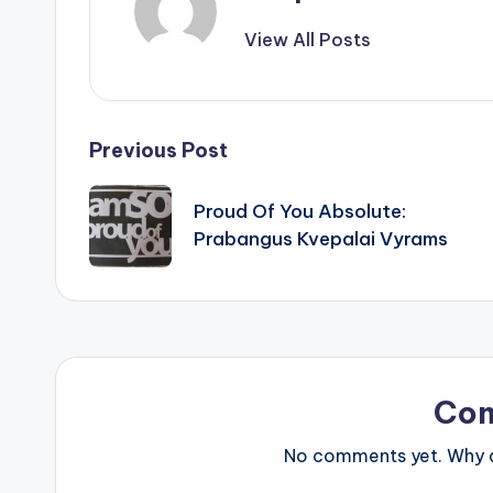
View All Posts
Post
Previous Post
navigation
Proud Of You Absolute:
Prabangus Kvepalai Vyrams
Co
No comments yet. Why do