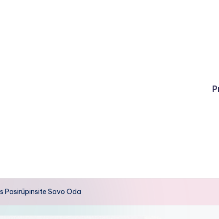
P
is Pasirūpinsite Savo Oda