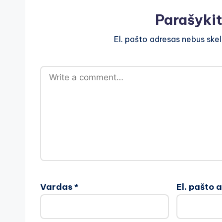
Parašyki
El. pašto adresas nebus ske
Vardas
*
El. pašto 