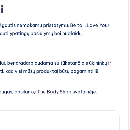
i
e mėgautis nemokamu pristatymu. Be to, „Love Your
uti ypatingų pasiūlymų bei nuolaidų.
lui, bendradarbiaudama su tūkstančiais ūkininkų ir
i, kad visi mūsų produktai būtų pagaminti iš
laugas, apsilankę
The Body Shop
svetainėje.