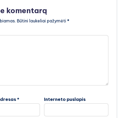
te komentarą
lbiamas.
Būtini laukeliai pažymėti
*
adresas
*
Interneto puslapis