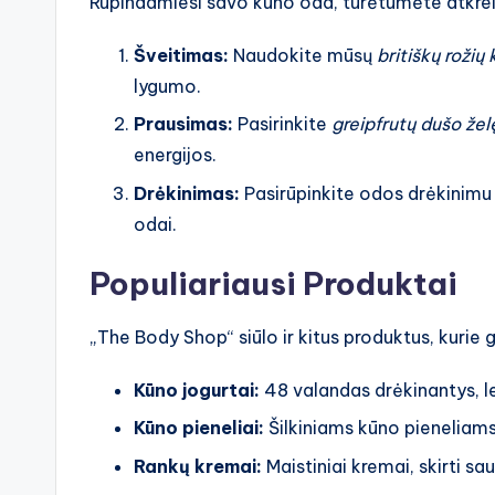
Rūpindamiesi savo kūno oda, turėtumėte atkreipt
Šveitimas:
Naudokite mūsų
britiškų rožių 
lygumo.
Prausimas:
Pasirinkite
greipfrutų dušo žel
energijos.
Drėkinimas:
Pasirūpinkite odos drėkinimu
odai.
Populiariausi Produktai
„The Body Shop“ siūlo ir kitus produktus, kurie ga
Kūno jogurtai:
48 valandas drėkinantys, l
Kūno pieneliai:
Šilkiniams kūno pieneliams
Rankų kremai:
Maistiniai kremai, skirti sa