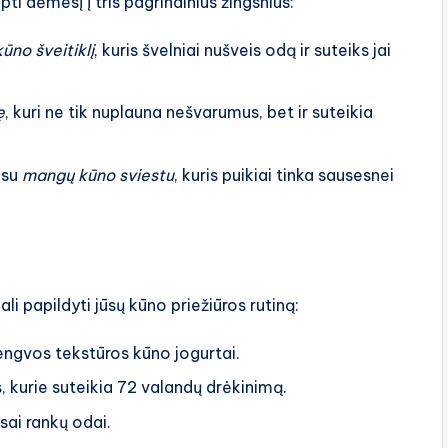
i dėmesį į tris pagrindinius žingsnius:
kūno šveitiklį
, kuris švelniai nušveis odą ir suteiks jai
ę
, kuri ne tik nuplauna nešvarumus, bet ir suteikia
 su
mangų kūno sviestu
, kuris puikiai tinka sausesnei
li papildyti jūsų kūno priežiūros rutiną:
engvos tekstūros kūno jogurtai.
, kurie suteikia 72 valandų drėkinimą.
usai rankų odai.