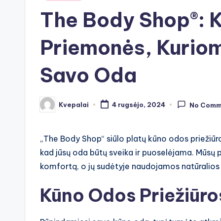
in
The Body Shop®: K
Priemonės, Kuriom
Savo Oda
Kvepalai
4 rugsėjo, 2024
No Comm
Posted
by
„The Body Shop“ siūlo platų kūno odos priežiūr
kad jūsų oda būtų sveika ir puoselėjama. Mūsų 
komfortą, o jų sudėtyje naudojamos natūralio
Kūno Odos Priežiūro