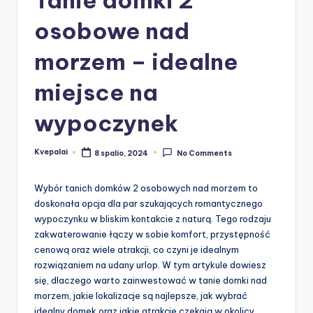
osobowe nad
morzem – idealne
miejsce na
wypoczynek
Kvepalai
8 spalio, 2024
No Comments
Posted
by
Wybór tanich domków 2 osobowych nad morzem to
doskonała opcja dla par szukających romantycznego
wypoczynku w bliskim kontakcie z naturą. Tego rodzaju
zakwaterowanie łączy w sobie komfort, przystępność
cenową oraz wiele atrakcji, co czyni je idealnym
rozwiązaniem na udany urlop. W tym artykule dowiesz
się, dlaczego warto zainwestować w tanie domki nad
morzem, jakie lokalizacje są najlepsze, jak wybrać
idealny domek oraz jakie atrakcje czekają w okolicy.