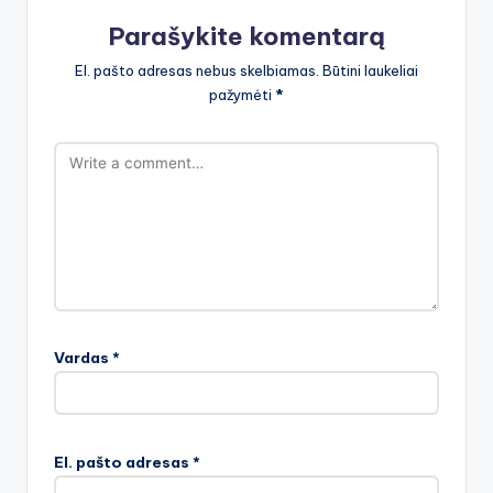
Parašykite komentarą
El. pašto adresas nebus skelbiamas.
Būtini laukeliai
pažymėti
*
Vardas
*
El. pašto adresas
*