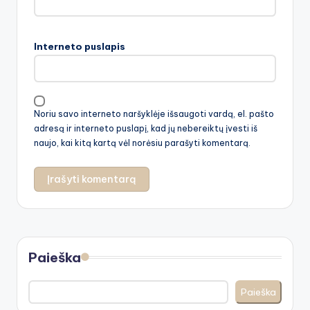
Interneto puslapis
Noriu savo interneto naršyklėje išsaugoti vardą, el. pašto
adresą ir interneto puslapį, kad jų nebereiktų įvesti iš
naujo, kai kitą kartą vėl norėsiu parašyti komentarą.
Paieška
Paieška