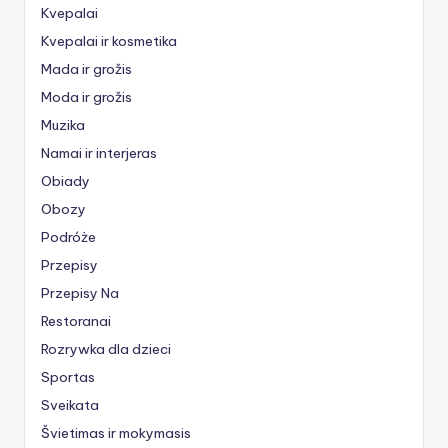
Kvepalai
Kvepalai ir kosmetika
Mada ir grožis
Moda ir grožis
Muzika
Namai ir interjeras
Obiady
Obozy
Podróże
Przepisy
Przepisy Na
Restoranai
Rozrywka dla dzieci
Sportas
Sveikata
Švietimas ir mokymasis