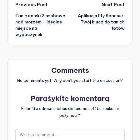
Post
Previous Post
Next Post
Tanie domki 2 osobowe
Aplikacja Fly Scanner:
navigation
nad morzem – idealne
Twój klucz do tanich
miejsce na
lotów
wypoczynek
Comments
No comments yet. Why don’t you start the discussion?
Parašykite komentarą
El. pašto adresas nebus skelbiamas.
Būtini laukeliai
pažymėti
*