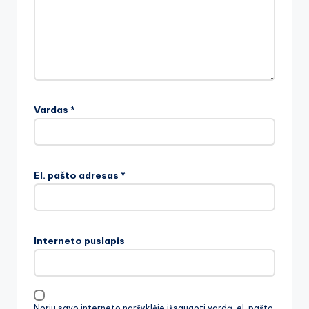
Vardas
*
El. pašto adresas
*
Interneto puslapis
Noriu savo interneto naršyklėje išsaugoti vardą, el. pašto