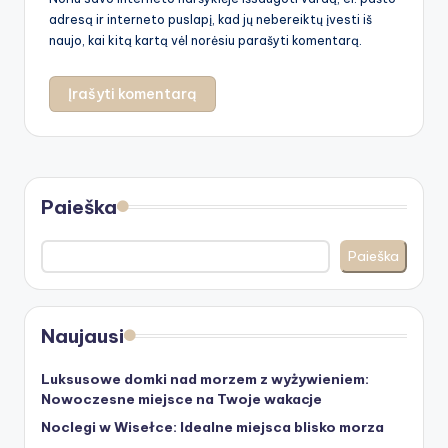
adresą ir interneto puslapį, kad jų nebereiktų įvesti iš
naujo, kai kitą kartą vėl norėsiu parašyti komentarą.
Paieška
Paieška
Naujausi
Luksusowe domki nad morzem z wyżywieniem:
Nowoczesne miejsce na Twoje wakacje
Noclegi w Wisełce: Idealne miejsca blisko morza