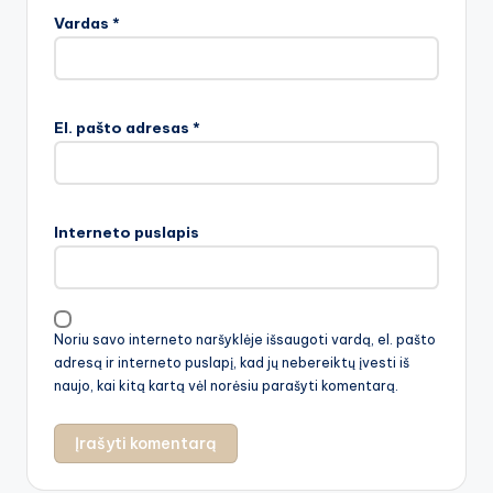
Vardas
*
El. pašto adresas
*
Interneto puslapis
Noriu savo interneto naršyklėje išsaugoti vardą, el. pašto
adresą ir interneto puslapį, kad jų nebereiktų įvesti iš
naujo, kai kitą kartą vėl norėsiu parašyti komentarą.