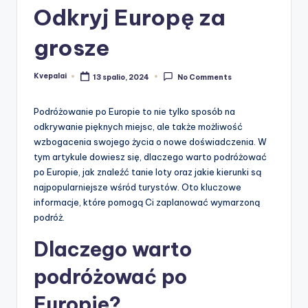
Odkryj Europę za
grosze
Kvepalai
13 spalio, 2024
No Comments
Posted
by
Podróżowanie po Europie to nie tylko sposób na
odkrywanie pięknych miejsc, ale także możliwość
wzbogacenia swojego życia o nowe doświadczenia. W
tym artykule dowiesz się, dlaczego warto podróżować
po Europie, jak znaleźć tanie loty oraz jakie kierunki są
najpopularniejsze wśród turystów. Oto kluczowe
informacje, które pomogą Ci zaplanować wymarzoną
podróż.
Dlaczego warto
podróżować po
Europie?