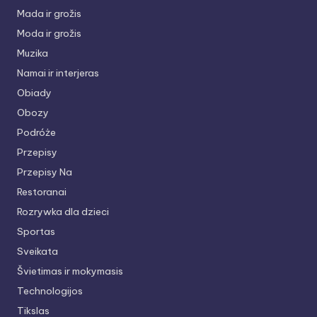
Mada ir grožis
Moda ir grožis
Muzika
Namai ir interjeras
Obiady
Obozy
Podróże
Przepisy
Przepisy Na
Restoranai
Rozrywka dla dzieci
Sportas
Sveikata
Švietimas ir mokymasis
Technologijos
Tikslas