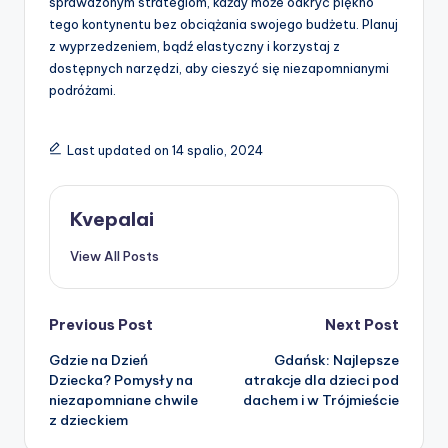
sprawdzonym strategiom, każdy może odkryć piękno
tego kontynentu bez obciążania swojego budżetu. Planuj
z wyprzedzeniem, bądź elastyczny i korzystaj z
dostępnych narzędzi, aby cieszyć się niezapomnianymi
podróżami.
Last updated on 14 spalio, 2024
Kvepalai
View All Posts
Post
Previous Post
Next Post
Gdzie na Dzień
Gdańsk: Najlepsze
navigation
Dziecka? Pomysły na
atrakcje dla dzieci pod
niezapomniane chwile
dachem i w Trójmieście
z dzieckiem