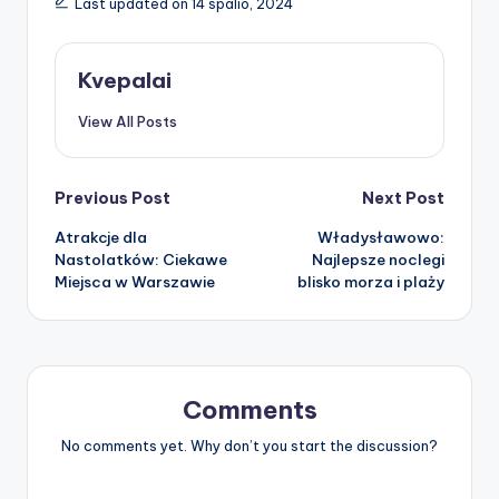
Last updated on 14 spalio, 2024
Kvepalai
View All Posts
Post
Previous Post
Next Post
Atrakcje dla
Władysławowo:
navigation
Nastolatków: Ciekawe
Najlepsze noclegi
Miejsca w Warszawie
blisko morza i plaży
Comments
No comments yet. Why don’t you start the discussion?