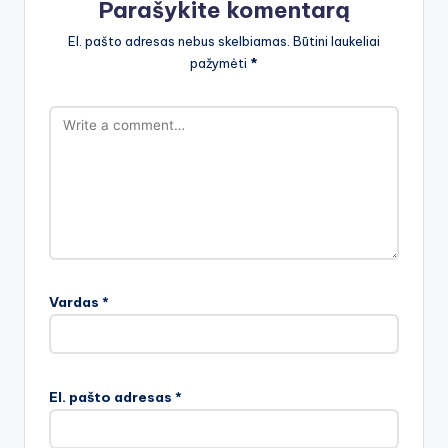
Parašykite komentarą
El. pašto adresas nebus skelbiamas.
Būtini laukeliai
pažymėti
*
Vardas
*
El. pašto adresas
*