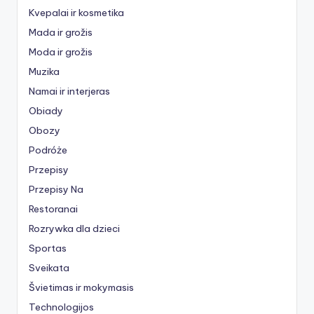
Kvepalai ir kosmetika
Mada ir grožis
Moda ir grožis
Muzika
Namai ir interjeras
Obiady
Obozy
Podróże
Przepisy
Przepisy Na
Restoranai
Rozrywka dla dzieci
Sportas
Sveikata
Švietimas ir mokymasis
Technologijos