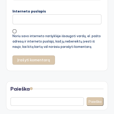
Interneto puslapis
Noriu savo interneto naršyklėje išsaugoti vardą, el. pašto
adresą ir interneto puslapį, kad jų nebereiktų įvesti iš
naujo, kai kitą kartą vėl norėsiu parašyti komentarą.
Paieška
Paieška