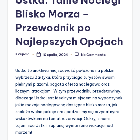
Blisko Morza –
Przewodnik po
Najlepszych Opcjach
Kvepalai
10 spalio, 2024
No Comments
Posted
by
Ustka to urokliwa miejscowość położona na polskim
wybrzeżu Bałtyku, która przyciąga turystów swoimi
pięknymi plażami, bogatą ofertą noclegową oraz
licznymi atrakcjami. W tym przewodniku przedstawimy,
dlaczego Ustka jest idealnym miejscem na wypoczynek,
jakie rodzaje noclegów są dostępne blisko morza, jak
znaleźć wolne pokoje oraz podzielimy się przydatnymi
wskazówkami na temat rezerwacji. Odkryj z nami
tajemnice Ustki i zaplanuj wymarzone wakacje nad
morzem!