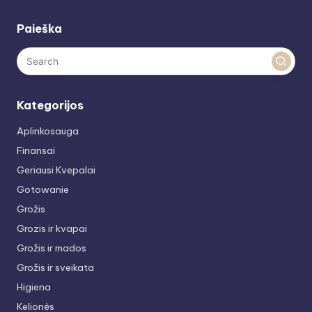
Paieška
Kategorijos
Aplinkosauga
Finansai
Geriausi Kvepalai
Gotowanie
Grožis
Grozis ir kvapai
Grožis ir mados
Grožis ir sveikata
Higiena
Kelionės