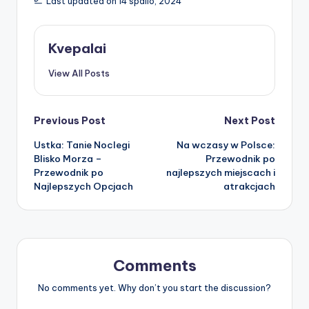
Last updated on 14 spalio, 2024
Kvepalai
View All Posts
Post
Previous Post
Next Post
Ustka: Tanie Noclegi
Na wczasy w Polsce:
navigation
Blisko Morza –
Przewodnik po
Przewodnik po
najlepszych miejscach i
Najlepszych Opcjach
atrakcjach
Comments
No comments yet. Why don’t you start the discussion?