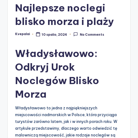
Najlepsze noclegi
blisko morza i plaży
Kvepalai
10 spalio, 2024
No Comments
Posted
by
Władysławowo:
Odkryj Urok
Noclegów Blisko
Morza
Władysławowo to jedna z najpiękniejszych
miejscowości nadmorskich w Polsce, która przyciąga
turystów zarówno latem, jak i w innych porach roku. W
artykule przedstawimy, dlaczego warto odwiedzić tę
malowniczą miejscowość, jakie rodzaje noclegów są