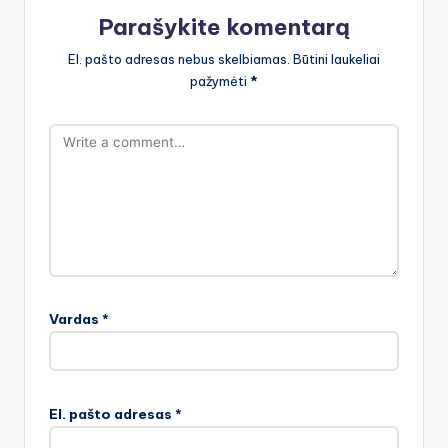
Parašykite komentarą
El. pašto adresas nebus skelbiamas.
Būtini laukeliai
pažymėti
*
Vardas
*
El. pašto adresas
*