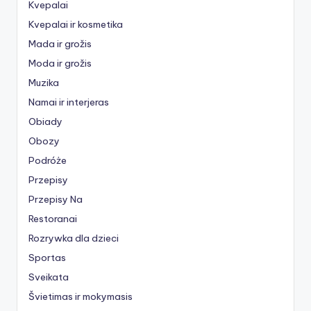
Kvepalai
Kvepalai ir kosmetika
Mada ir grožis
Moda ir grožis
Muzika
Namai ir interjeras
Obiady
Obozy
Podróże
Przepisy
Przepisy Na
Restoranai
Rozrywka dla dzieci
Sportas
Sveikata
Švietimas ir mokymasis