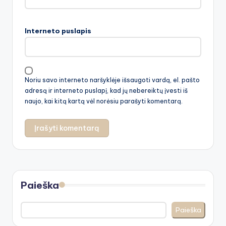
Interneto puslapis
Noriu savo interneto naršyklėje išsaugoti vardą, el. pašto
adresą ir interneto puslapį, kad jų nebereiktų įvesti iš
naujo, kai kitą kartą vėl norėsiu parašyti komentarą.
Paieška
Paieška