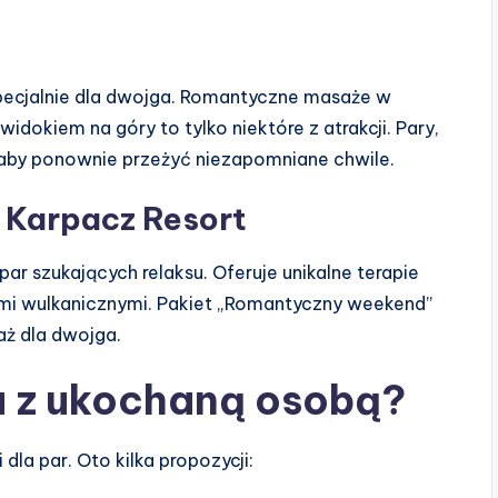
specjalnie dla dwojga. Romantyczne masaże w
idokiem na góry to tylko niektóre z atrakcji. Pary,
 aby ponownie przeżyć niezapomniane chwile.
 Karpacz Resort
par szukających relaksu. Oferuje unikalne terapie
ami wulkanicznymi. Pakiet „Romantyczny weekend”
aż dla dwojga.
u z ukochaną osobą?
 dla par. Oto kilka propozycji: