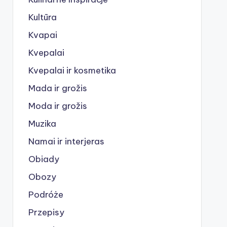
Kultūra
Kvapai
Kvepalai
Kvepalai ir kosmetika
Mada ir grožis
Moda ir grožis
Muzika
Namai ir interjeras
Obiady
Obozy
Podróże
Przepisy