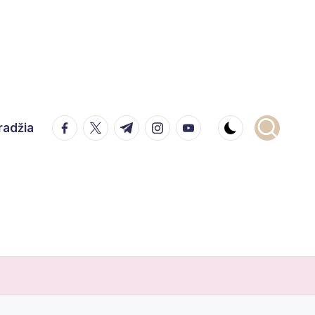
facebook.com
twitter.com
t.me
instagram.com
youtube.com
radžia