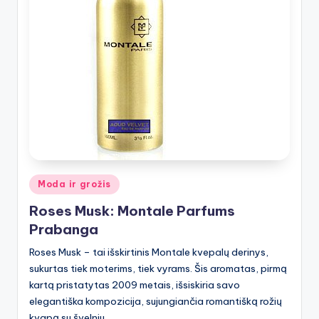
Posted
Moda ir grožis
in
Roses Musk: Montale Parfums
Prabanga
Roses Musk – tai išskirtinis Montale kvepalų derinys,
sukurtas tiek moterims, tiek vyrams. Šis aromatas, pirmą
kartą pristatytas 2009 metais, išsiskiria savo
elegantiška kompozicija, sujungiančia romantišką rožių
kvapą su švelniu…