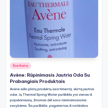
Posted
Sveikata
in
Avène: Rūpinimasis Jautria Oda Su
Prabangiais Produktais
Avène siūlo platų produktų asortimentą, skirtą jautriai
odai. Jų Thermal Spring Water purškiklis yra vienas iš
populiariausių, žinomas dėl savo raminamosiomis
savybėmis. Šis purškiklis, pagamintas iš natūralios