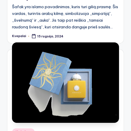
Šafak yra islamo pavadinimas, kuris turi gilią prasmę. Šis
vardas, turintis arabų kilmę, simbolizuoja „simpatiją“,
„švelnumą“ ir „auka“. Jis taip pat reiškia „tamsiai
raudoną šviesą“, kuri atsiranda danguje prieš saulės…
Kvepalai
15 rugsėjo, 2024
Posted
by