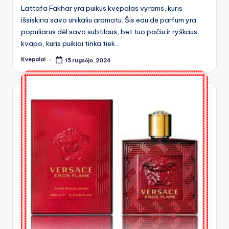
Lattafa Fakhar yra puikus kvepalas vyrams, kuris
išsiskiria savo unikaliu aromatu. Šis eau de parfum yra
populiarus dėl savo subtilaus, bet tuo pačiu ir ryškaus
kvapo, kuris puikiai tinka tiek…
Kvepalai
15 rugsėjo, 2024
Posted
by