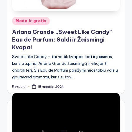
Posted
Mada ir grožis
in
Ariana Grande „Sweet Like Candy”
Eau de Parfum: Saldi ir Žaismingi
Kvapai
Sweet Like Candy – tai ne tik kvapas, bet ir jausmas,
kuris atspindi Ariana Grande žaismingą ir viliojantį
charakterį. Šis Eau de Parfum pasižymi nuostabiu vaisių
gourmand aromatu, kuris sužavi…
Kvepalai
15 rugsėjo, 2024
Posted
by