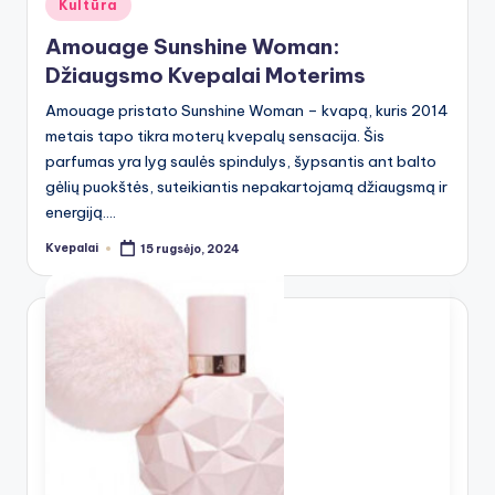
Posted
Kultūra
in
Amouage Sunshine Woman:
Džiaugsmo Kvepalai Moterims
Amouage pristato Sunshine Woman – kvapą, kuris 2014
metais tapo tikra moterų kvepalų sensacija. Šis
parfumas yra lyg saulės spindulys, šypsantis ant balto
gėlių puokštės, suteikiantis nepakartojamą džiaugsmą ir
energiją.…
Kvepalai
15 rugsėjo, 2024
Posted
by