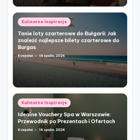
Posted
Kulinarne Inspiracje
in
Tanie loty czarterowe do Bułgarii: Jak
znaleźć najlepsze bilety czarterowe do
Burgas
Kvepalai
14 spalio, 2024
Posted
by
Posted
Kulinarne Inspiracje
in
Idealne Vouchery Spa w Warszawie:
Przewodnik po Prezentach i Ofertach
Kvepalai
14 spalio, 2024
Posted
by