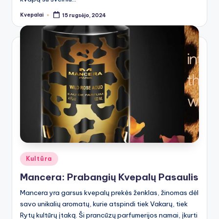
Kvepalai
15 rugsėjo, 2024
Posted
by
Posted
Kultūra
in
Mancera: Prabangių Kvepalų Pasaulis
Mancera yra garsus kvepalų prekės ženklas, žinomas dėl
savo unikalių aromatų, kurie atspindi tiek Vakarų, tiek
Rytų kultūrų įtaką. Ši prancūzų parfumerijos namai, įkurti