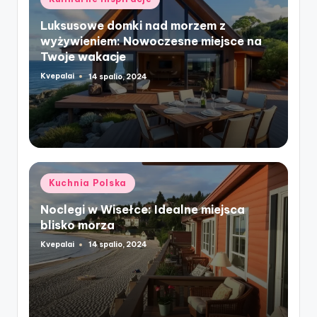
in
Luksusowe domki nad morzem z
wyżywieniem: Nowoczesne miejsce na
Twoje wakacje
Kvepalai
14 spalio, 2024
Posted
by
Posted
Kuchnia Polska
in
Noclegi w Wisełce: Idealne miejsca
blisko morza
Kvepalai
14 spalio, 2024
Posted
by