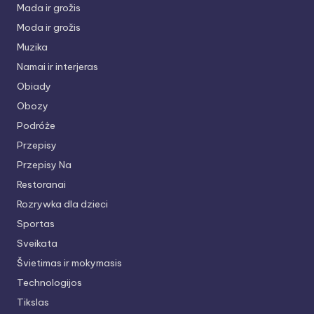
Mada ir grožis
Moda ir grožis
Muzika
Namai ir interjeras
Obiady
Obozy
Podróże
Przepisy
Przepisy Na
Restoranai
Rozrywka dla dzieci
Sportas
Sveikata
Švietimas ir mokymasis
Technologijos
Tikslas