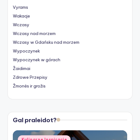
Vyrams
Wakacje
Wczasy
Wczasy nad morzem
Wczasy w Gdańsku nad morzem
Wypoczynek
Wypoczynek w górach
Žaidimai
Zdrowe Przepisy
Žmonės ir grožis
Gal praleidot?
Posted
Kulinarne Inspiracje