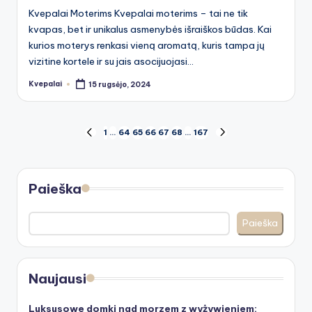
Kvepalai Moterims Kvepalai moterims – tai ne tik
kvapas, bet ir unikalus asmenybės išraiškos būdas. Kai
kurios moterys renkasi vieną aromatą, kuris tampa jų
vizitine kortele ir su jais asocijuojasi…
Kvepalai
15 rugsėjo, 2024
Posted
by
Įrašų
1
…
64
65
66
67
68
…
167
PREVIOUS
NEXT
PAGE
PAGE
puslapiavimas
Paieška
Paieška
Naujausi
Luksusowe domki nad morzem z wyżywieniem: