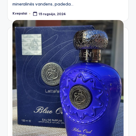
mineralinės vandens, padeda…
Kvepalai
15 rugsėjo, 2024
Posted
by