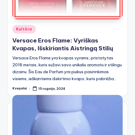
Posted
Kultūra
in
Versace Eros Flame: Vyriškas
Kvapas, Išskiriantis Aistringą Stilių
Versace Eros Flame yra kvapas vyrams, pristatytas
2018 metais, kuris sužavi savo unikaliu aromatu ir stilingu
dizainu. Šis Eau de Parfum yra puikus pasirinkimas
visiems, ieškantiems išskirtinio kvapo, kuris pabrėžia…
Kvepalai
15 rugsėjo, 2024
Posted
by