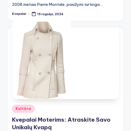
2008 metais Pierre Montale, pasižymi turtinga…
Kvepalai
15 rugsėjo, 2024
Posted
by
Posted
Kultūra
in
Kvepalai Moterims: Atraskite Savo
Unikalų Kvapą