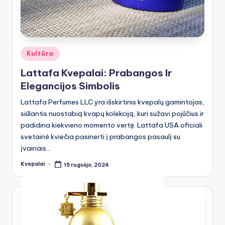
Posted
Kultūra
in
Lattafa Kvepalai: Prabangos Ir
Elegancijos Simbolis
Lattafa Perfumes LLC yra išskirtinis kvepalų gamintojas,
siūlantis nuostabią kvapų kolekciją, kuri sužavi pojūčius ir
padidina kiekvieno momento vertę. Lattafa USA oficiali
svetainė kviečia pasinerti į prabangos pasaulį su
įvairiais…
Kvepalai
15 rugsėjo, 2024
Posted
by