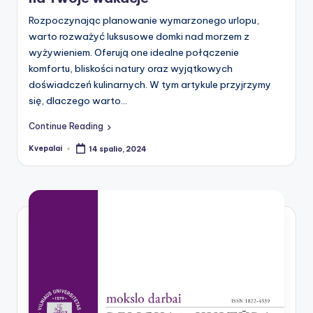
Rozpoczynając planowanie wymarzonego urlopu,
warto rozważyć luksusowe domki nad morzem z
wyżywieniem. Oferują one idealne połączenie
komfortu, bliskości natury oraz wyjątkowych
doświadczeń kulinarnych. W tym artykule przyjrzymy
się, dlaczego warto…
Continue Reading
Kvepalai
14 spalio, 2024
Posted
by